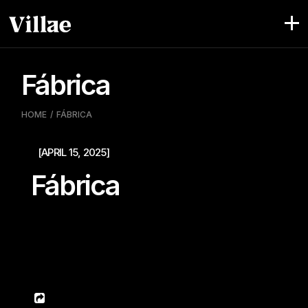
Pular
para
o
conteúdo
Fábrica
HOME
FÁBRICA
[APRIL 15, 2025]
Fábrica