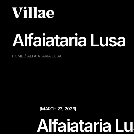
Pular
para
o
conteúdo
Alfaiataria Lusa
HOME
ALFAIATARIA LUSA
[MARCH 23, 2026]
Alfaiataria L