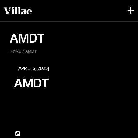
Pular
para
o
conteúdo
AMDT
HOME
AMDT
[APRIL 15, 2025]
AMDT