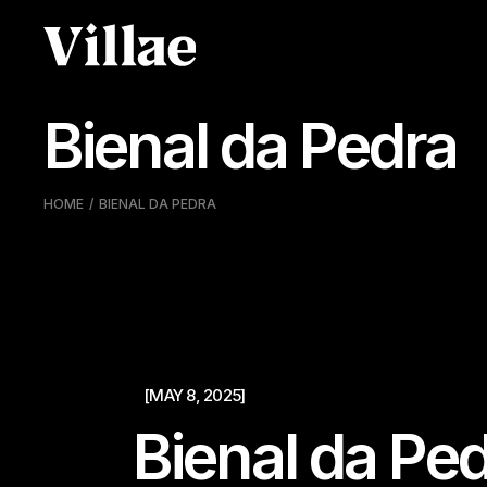
Pular
para
o
conteúdo
Bienal da Pedra
HOME
BIENAL DA PEDRA
[MAY 8, 2025]
Bienal da Pe