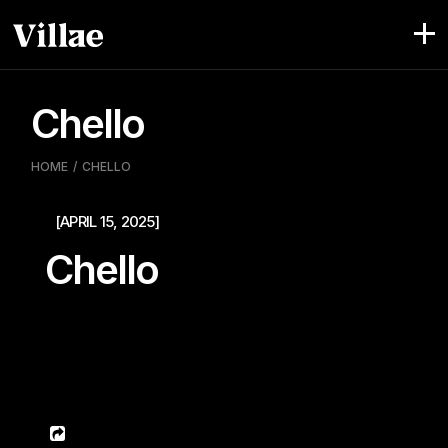
Pular
para
o
conteúdo
Chello
HOME
CHELLO
[APRIL 15, 2025]
Chello