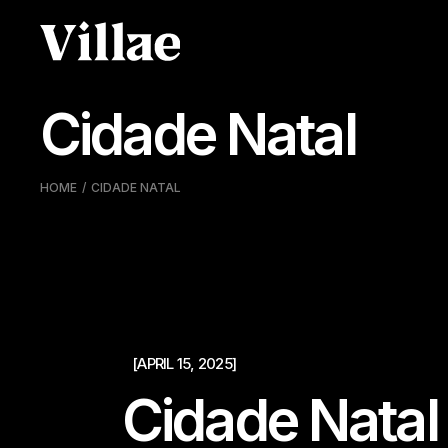
Pular
para
o
conteúdo
Cidade Natal
HOME
CIDADE NATAL
[APRIL 15, 2025]
Cidade Natal