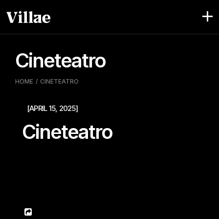
Pular
para
o
conteúdo
Cineteatro
HOME
CINETEATRO
[APRIL 15, 2025]
Cineteatro