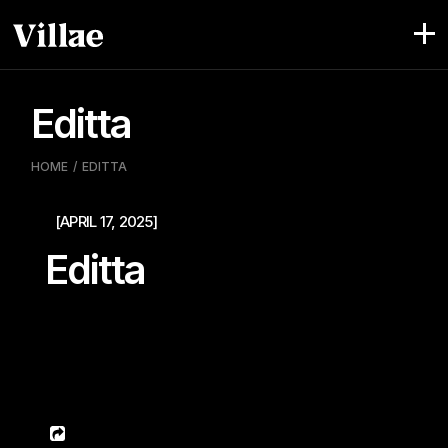
Pular
para
o
conteúdo
Editta
HOME
EDITTA
[APRIL 17, 2025]
Editta