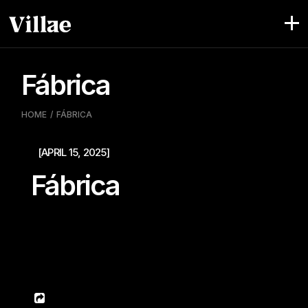
Pular
para
o
conteúdo
Fábrica
HOME
FÁBRICA
[APRIL 15, 2025]
Fábrica