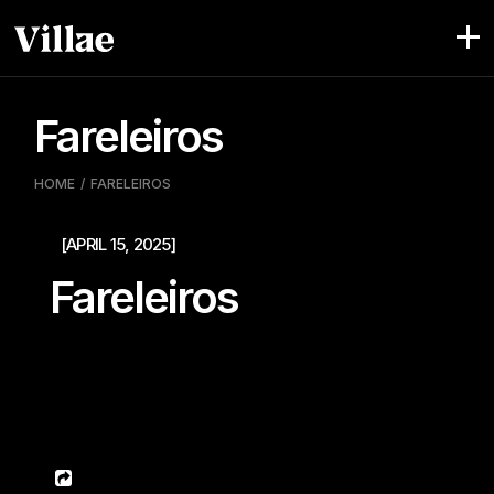
Pular
para
o
conteúdo
Fareleiros
HOME
FARELEIROS
[APRIL 15, 2025]
Fareleiros