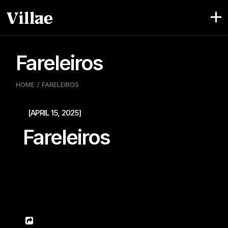
Pular
para
o
conteúdo
Fareleiros
HOME
FARELEIROS
[APRIL 15, 2025]
Fareleiros