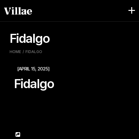
Pular
para
o
conteúdo
Fidalgo
HOME
FIDALGO
[APRIL 15, 2025]
Fidalgo