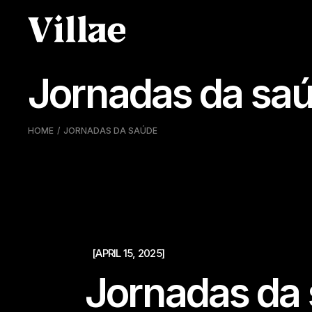
Pular
para
o
conteúdo
Jornadas da sa
HOME
JORNADAS DA SAÚDE
[APRIL 15, 2025]
Jornadas da