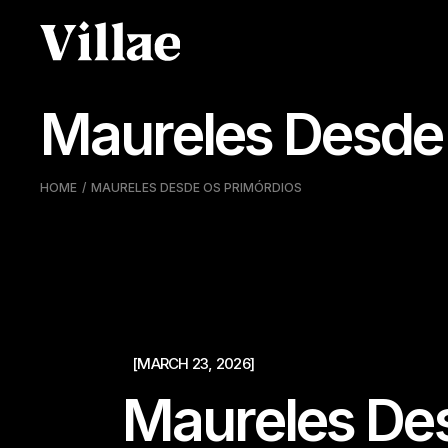
Pular
para
o
conteúdo
Maureles Desde 
HOME
MAURELES DESDE OS PRIMÓRDIOS
[MARCH 23, 2026]
Maureles Des