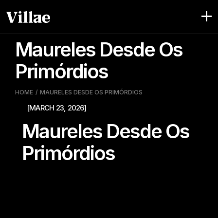
Pular
para
o
conteúdo
Maureles Desde Os
Primórdios
HOME
MAURELES DESDE OS PRIMÓRDIOS
[MARCH 23, 2026]
Maureles Desde Os
Primórdios