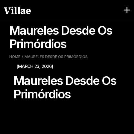
Pular
para
o
conteúdo
Maureles Desde Os
Primórdios
HOME
MAURELES DESDE OS PRIMÓRDIOS
[MARCH 23, 2026]
Maureles Desde Os
Primórdios