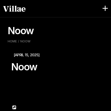
Pular
para
o
conteúdo
Noow
HOME
NOOW
[APRIL 15, 2025]
Noow