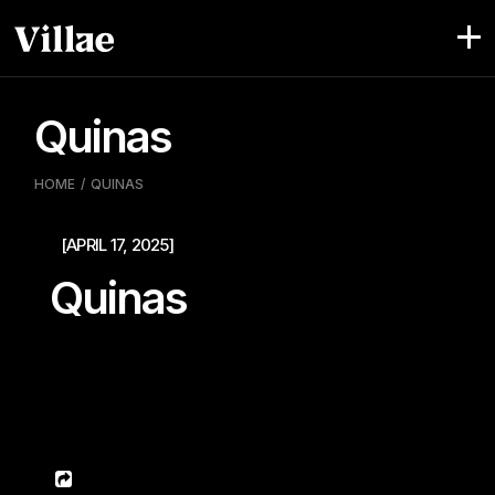
Pular
para
o
conteúdo
Quinas
HOME
QUINAS
[APRIL 17, 2025]
Quinas