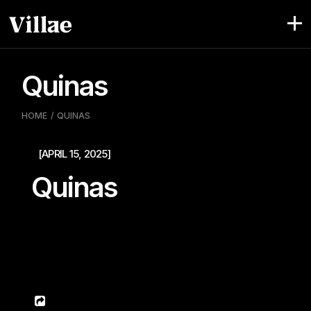
Pular
para
o
conteúdo
Quinas
HOME
QUINAS
[APRIL 15, 2025]
Quinas