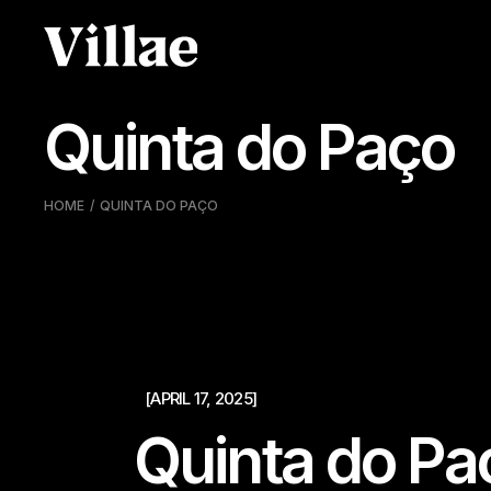
Pular
para
o
conteúdo
Quinta do Paço
HOME
QUINTA DO PAÇO
[APRIL 17, 2025]
Quinta do Pa