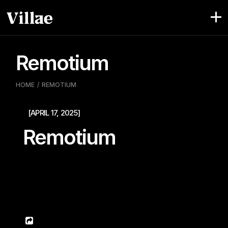
Pular
para
o
conteúdo
Remotium
HOME
REMOTIUM
[APRIL 17, 2025]
Remotium