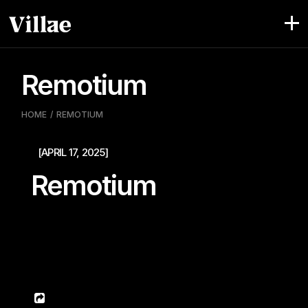
Pular
para
o
conteúdo
Remotium
HOME
REMOTIUM
[APRIL 17, 2025]
Remotium