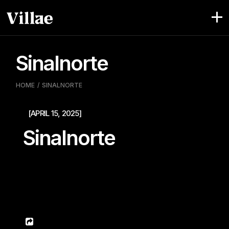
Pular
para
o
conteúdo
Sinalnorte
HOME
SINALNORTE
[APRIL 15, 2025]
Sinalnorte