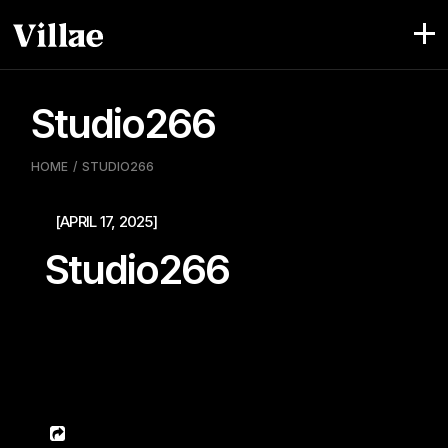
Pular
para
o
conteúdo
Studio266
HOME
STUDIO266
[APRIL 17, 2025]
Studio266