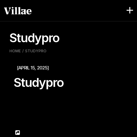
Pular
para
o
conteúdo
Studypro
HOME
STUDYPRO
[APRIL 15, 2025]
Studypro