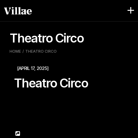
Pular
para
o
conteúdo
Theatro Circo
HOME
THEATRO CIRCO
[APRIL 17, 2025]
Theatro Circo