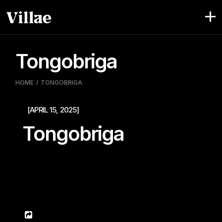
Pular
para
o
conteúdo
Tongobriga
HOME
TONGOBRIGA
[APRIL 15, 2025]
Tongobriga