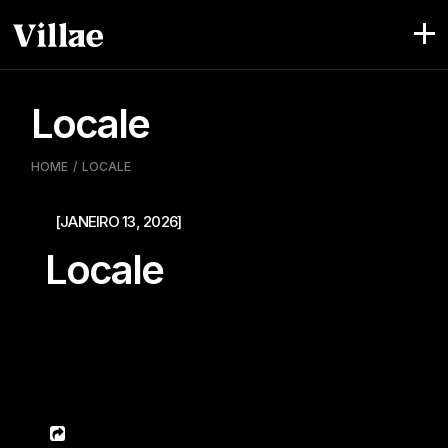
Skip
to
the
content
Locale
HOME
LOCALE
[JANEIRO 13, 2026]
Locale