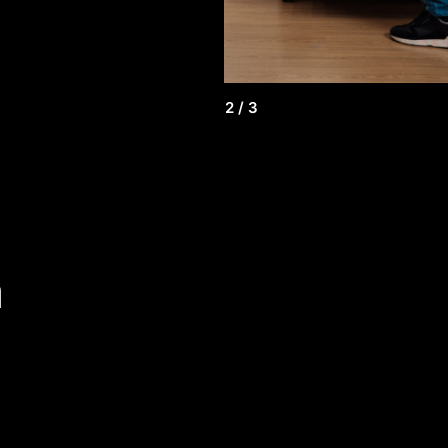
2
/
3
a