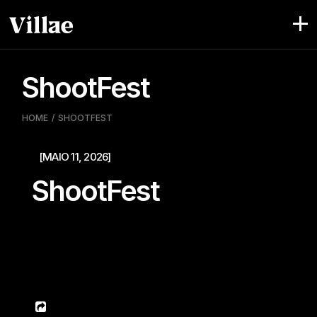
Skip
to
the
content
ShootFest
HOME
SHOOTFEST
[MAIO 11, 2026]
ShootFest