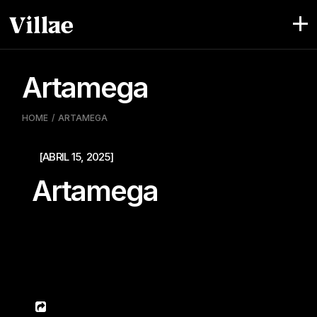
Skip
to
the
content
Artamega
HOME
ARTAMEGA
[ABRIL 15, 2025]
Artamega