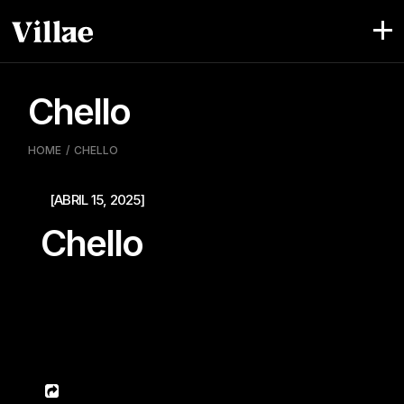
Skip
to
the
content
Chello
HOME
CHELLO
[ABRIL 15, 2025]
Chello