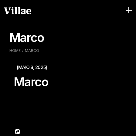
Skip
to
the
content
Marco
HOME
MARCO
[MAIO 8, 2025]
Marco