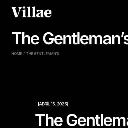
Skip
to
the
content
The Gentleman’
HOME
THE GENTLEMAN’S
[ABRIL 15, 2025]
The Gentlem