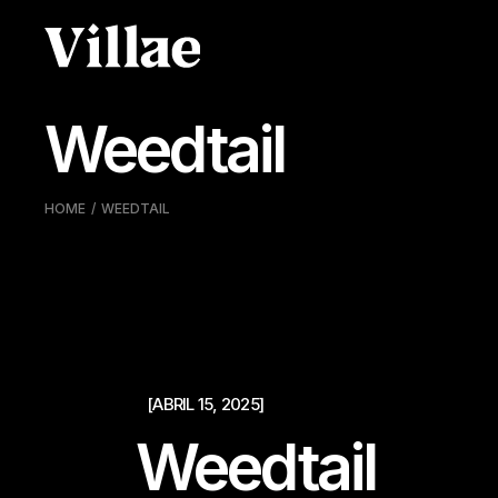
Skip
to
the
content
Weedtail
HOME
WEEDTAIL
[ABRIL 15, 2025]
Weedtail