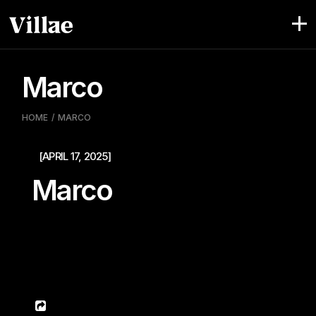
Pular
para
o
conteúdo
Marco
HOME
MARCO
[APRIL 17, 2025]
Marco