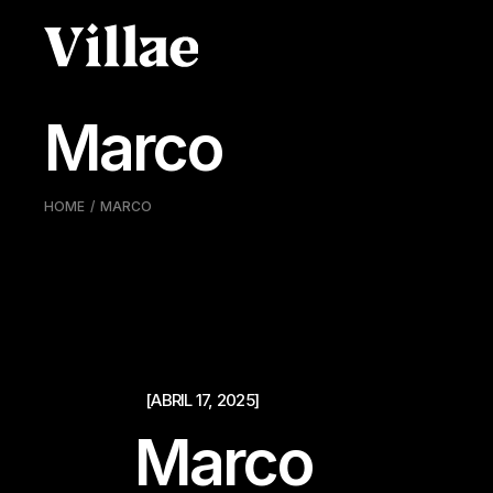
Skip
to
the
content
Marco
HOME
MARCO
[ABRIL 17, 2025]
Marco