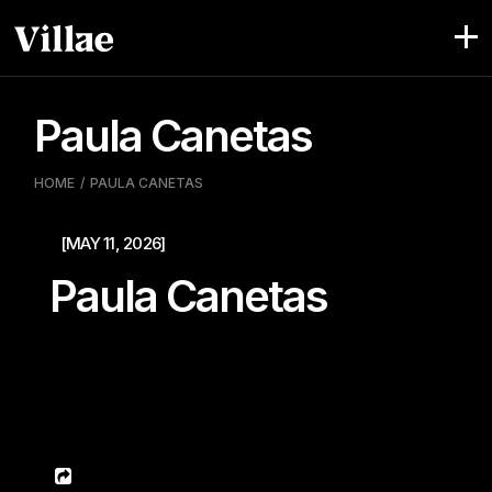
Pular
para
o
conteúdo
Paula Canetas
HOME
PAULA CANETAS
[MAY 11, 2026]
Paula Canetas