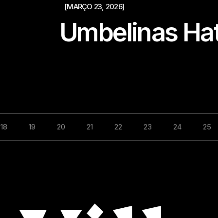
[MARÇO 23, 2026]
Umbelinas Ha
18
19
20
21
22
23
24
25