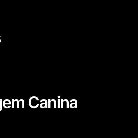
s
gem Canina