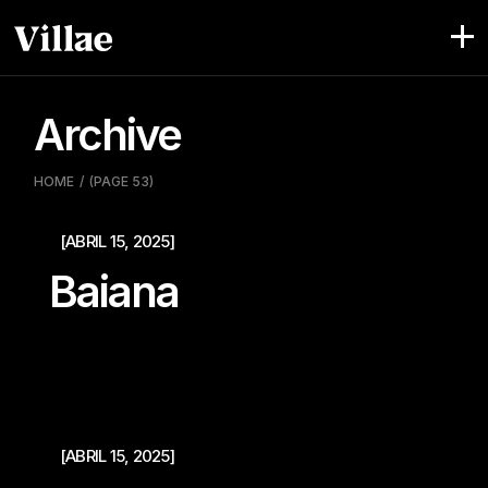
Skip
to
the
content
Archive
HOME
(PAGE 53)
[ABRIL 15, 2025]
Baiana
[ABRIL 15, 2025]