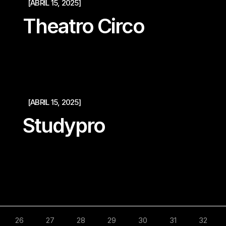
[ABRIL 15, 2025]
Theatro Circo
[ABRIL 15, 2025]
Studypro
26
27
28
29
30
31
32