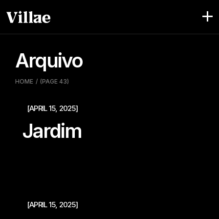
Pular
para
o
conteúdo
Arquivo
HOME
(PAGE 43)
[APRIL 15, 2025]
Jardim
[APRIL 15, 2025]