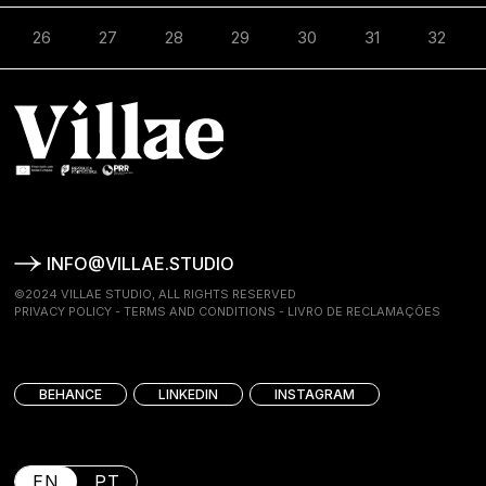
26
27
28
29
30
31
32
INFO@VILLAE.STUDIO
©2024 VILLAE STUDIO, ALL RIGHTS RESERVED
PRIVACY POLICY
-
TERMS AND CONDITIONS
-
LIVRO DE RECLAMAÇÕES
BEHANCE
LINKEDIN
INSTAGRAM
EN
PT